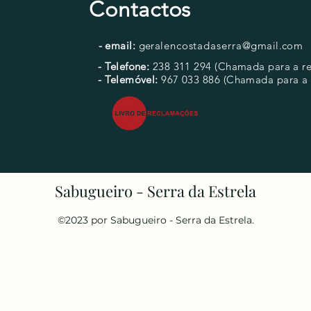
Contactos
- email:
geral
encostadaserra
@gmail.com
- Telefone:
238 311 294
(Chamada para a red
- Telemóvel:
967 033 886
(Chamada para a 
Sabugueiro - Serra da Estrela
©2023 por Sabugueiro - Serra da Estrela.